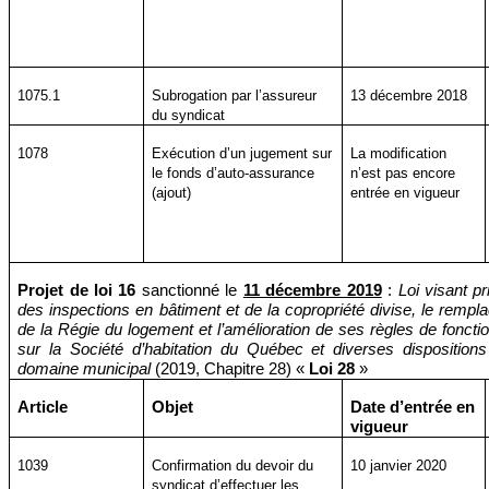
1075.1
Subrogation par l’assureur
13 décembre 2018
du syndicat
1078
Exécution d’un jugement sur
La modification
le fonds d’auto-assurance
n’est pas encore
(ajout)
entrée en vigueur
Projet de loi 16
sanctionné le
11 décembre 2019
:
Loi visant p
des inspections en bâtiment et de la copropriété divise, le remp
de la Régie du logement et l’amélioration de ses règles de foncti
sur la Société d’habitation du Québec et diverses dispositions 
domaine municipal
(2019, Chapitre 28) «
Loi 28
»
Article
Objet
Date d’entrée en
vigueur
1039
Confirmation du devoir du
10 janvier 2020
syndicat d’effectuer les