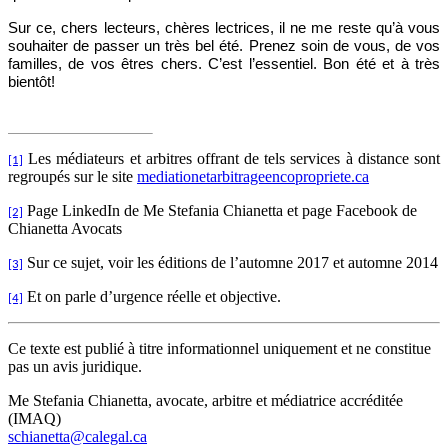
Sur ce, chers lecteurs, chères lectrices, il ne me reste qu’à vous
souhaiter de passer un très bel été. Prenez soin de vous, de vos
familles, de vos êtres chers. C’est l’essentiel. Bon été et à très
bientôt!
Les médiateurs et arbitres offrant de tels services à distance sont
[1]
regroupés sur le site
mediationetarbitrageencopropriete.ca
Page LinkedIn de Me Stefania Chianetta et page Facebook de
[2]
Chianetta Avocats
Sur ce sujet, voir les éditions de l’automne 2017 et automne 2014
[3]
Et on parle d’urgence réelle et objective.
[4]
Ce texte est publié à titre informationnel uniquement et ne constitue
pas un avis juridique.
Me Stefania Chianetta, avocate, arbitre et médiatrice accréditée
(IMAQ)
schianetta@calegal.ca