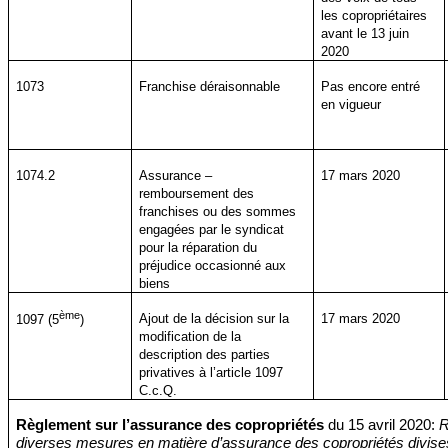
les copropriétaires
avant le 13 juin
2020
1073
Franchise déraisonnable
Pas encore entré
en vigueur
1074.2
Assurance –
17 mars 2020
remboursement des
franchises ou des sommes
engagées par le syndicat
pour la réparation du
préjudice occasionné aux
biens
ème
Ajout de la décision sur la
17 mars 2020
1097 (5
)
modification de la
description des parties
privatives à l’article 1097
C.c.Q.
Règlement sur l’assurance des copropriétés
du 15 avril 2020:
R
diverses mesures en matière d’assurance des copropriétés divises