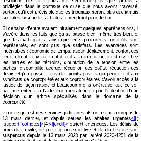
résolution des différends me semblent plus que jamais à
privilégier dans le contexte de crise que nous avons traversé,
surtout qu’il est prévisible que les tribunaux seront plus que jamais
sollicités lorsque les activités reprendront pour de bon.
Si certains d’entre avaient initialement quelques appréhensions, il
s’avère dans les faits que ça se passe bien, même très bien, et
que les participants, ainsi que leurs procureurs lorsqu’ils sont
représentés, en sont plus que satisfaits. Les avantages sont
indéniables : économie de temps, aucun déplacement, confort des
lieux, climat convivial contribuant à la diminution du stress chez
les parties et les témoins, diminution de la tension entre les
parties, disponibilité accrue, réduction des coûts, réduction des
délais et j’en passe : tous des points positifs qui permettent aux
syndicats de copropriété et aux copropriétaires d’avoir accès à la
justice de façon rapide et beaucoup moins onéreuse, que ce soit
par une entente à l’aide d’un médiateur ou par l’obtention d’une
décision d’un arbitre spécialisés dans le domaine de la
copropriété.
Pour ce qui est des services judiciaires, ils ont été interrompus le
13 mars dernier, et depuis seules les affaires urgentes
<![if
!supportFootnotes]>
[4]
<![endif]>
étaient entendues. Les délais de
procédure civile, de prescription extinctive et de déchéance sont
suspendus depuis le 13 mars 2020 par l’arrêté 2020-4251 de la
ministre de Justice et de la juge en chef du Québec.