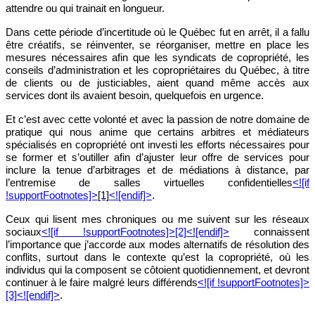
attendre ou qui trainait en longueur.
Dans cette période d’incertitude où le Québec fut en arrêt, il a fallu
être créatifs, se réinventer, se réorganiser, mettre en place les
mesures nécessaires afin que les syndicats de copropriété, les
conseils d’administration et les copropriétaires du Québec, à titre
de clients ou de justiciables, aient quand même accès aux
services dont ils avaient besoin, quelquefois en urgence.
Et c’est avec cette volonté et avec la passion de notre domaine de
pratique qui nous anime que certains arbitres et médiateurs
spécialisés en copropriété ont investi les efforts nécessaires pour
se former et s’outiller afin d’ajuster leur offre de services pour
inclure la tenue d’arbitrages et de médiations à distance, par
l’entremise de salles virtuelles confidentielles
<![if
!supportFootnotes]>
[1]
<![endif]>
.
Ceux qui lisent mes chroniques ou me suivent sur les réseaux
sociaux
<![if !supportFootnotes]>
[2]
<![endif]>
connaissent
l’importance que j’accorde aux modes alternatifs de résolution des
conflits, surtout dans le contexte qu’est la copropriété, où les
individus qui la composent se côtoient quotidiennement, et devront
continuer à le faire malgré leurs différends
<![if !supportFootnotes]>
[3]
<![endif]>
.