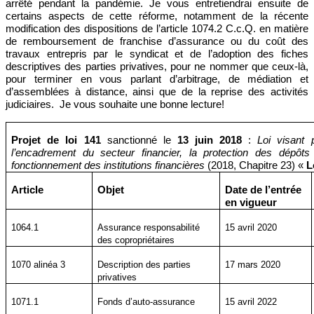
arrêté pendant la pandémie. Je vous entretiendrai ensuite de
certains aspects de cette réforme, notamment de la récente
modification des dispositions de l’article 1074.2 C.c.Q. en matière
de remboursement de franchise d’assurance ou du coût des
travaux entrepris par le syndicat et de l’adoption des fiches
descriptives des parties privatives, pour ne nommer que ceux-là,
pour terminer en vous parlant d’arbitrage, de médiation et
d’assemblées à distance, ainsi que de la reprise des activités
judiciaires.
Je vous souhaite une bonne lecture!
Projet de loi 141
sanctionné le
13 juin 2018
:
Loi visant 
l’encadrement du secteur financier, la protection des dépôts
fonctionnement des institutions financières
(2018, Chapitre 23) «
L
Article
Objet
Date de l’entrée
en vigueur
1064.1
Assurance responsabilité
15 avril 2020
des copropriétaires
1070
alinéa
3
Description des parties
17 mars 2020
privatives
1071.1
Fonds d’auto-assurance
15 avril 2022