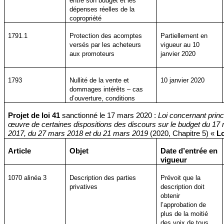
entre son budget et les
dépenses réelles de la
copropriété
1791.1
Protection des acomptes
Partiellement en
versés par les acheteurs
vigueur au 10
aux promoteurs
janvier 2020
1793
Nullité de la vente et
10 janvier 2020
dommages intérêts – cas
d’ouverture, conditions
Projet de loi 41
sanctionné le 17 mars 2020 :
Loi concernant prin
œuvre de certaines dispositions des discours sur le budget du 17
2017, du 27 mars 2018 et du 21 mars 2019
(2020, Chapitre 5) «
Lo
Article
Objet
Date d’entrée en
vigueur
1070
alinéa
3
Description des parties
Prévoit que la
privatives
description doit
obtenir
l’approbation de
plus de la moitié
des voix de tous