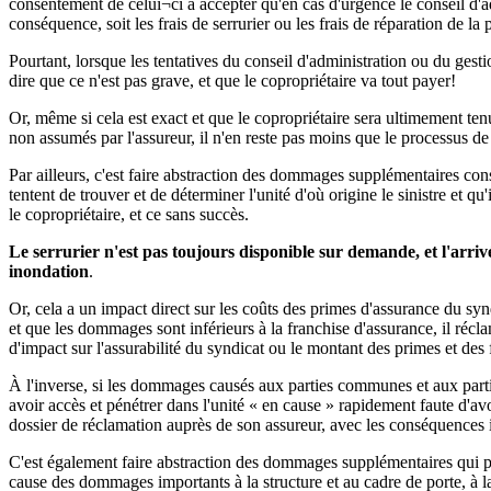
consentement de celui¬ci à accepter qu'en cas d'urgence le conseil d'a
conséquence, soit les frais de serrurier ou les frais de réparation de la 
Pourtant, lorsque les tentatives du conseil d'administration ou du gest
dire que ce n'est pas grave, et que le copropriétaire va tout payer!
Or, même si cela est exact et que le copropriétaire sera ultimement ten
non assumés par l'assureur, il n'en reste pas moins que le processus de
Par ailleurs, c'est faire abstraction des dommages supplémentaires con
tentent de trouver et de déterminer l'unité d'où origine le sinistre et 
le copropriétaire, et ce sans succès.
Le serrurier n'est pas toujours disponible sur demande, et l'arri
inondation
.
Or, cela a un impact direct sur les coûts des primes d'assurance du synd
et que les dommages sont inférieurs à la franchise d'assurance, il récl
d'impact sur l'assurabilité du syndicat ou le montant des primes et des 
À l'inverse, si les dommages causés aux parties communes et aux partie
avoir accès et pénétrer dans l'unité « en cause » rapidement faute d'a
dossier de réclamation auprès de son assureur, avec les conséquences iné
C'est également faire abstraction des dommages supplémentaires qui peu
cause des dommages importants à la structure et au cadre de porte, à l