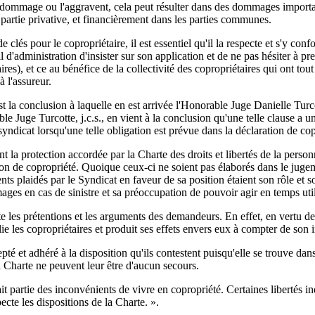
 dommage ou l'aggravent, cela peut résulter dans des dommages importan
partie privative, et financièrement dans les parties communes.
 clés pour le copropriétaire, il est essentiel qu'il la respecte et s'y con
l d'administration d'insister sur son application et de ne pas hésiter à pr
res), et ce au bénéfice de la collectivité des copropriétaires qui ont tout
 l'assureur.
t la conclusion à laquelle en est arrivée l'Honorable Juge Danielle Turco
e Juge Turcotte, j.c.s., en vient à la conclusion qu'une telle clause a un
yndicat lorsqu'une telle obligation est prévue dans la déclaration de cop
nt la protection accordée par la Charte des droits et libertés de la person
tion de copropriété. Quoique ceux-ci ne soient pas élaborés dans le jug
s plaidés par le Syndicat en faveur de sa position étaient son rôle et so
 en cas de sinistre et sa préoccupation de pouvoir agir en temps utile 
ette les prétentions et les arguments des demandeurs. En effet, en vertu d
 lie les copropriétaires et produit ses effets envers eux à compter de son i
pté et adhéré à la disposition qu'ils contestent puisqu'elle se trouve dan
a Charte ne peuvent leur être d'aucun secours.
ait partie des inconvénients de vivre en copropriété. Certaines libertés in
cte les dispositions de la Charte. ».