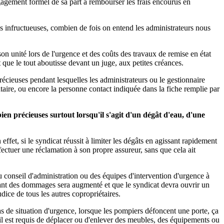
gagement formel de sa part à rembourser les frais encourus en
ées infructueuses, combien de fois on entend les administrateurs nous
on unité lors de l'urgence et des coûts des travaux de remise en état
 que le tout aboutisse devant un juge, aux petites créances.
récieuses pendant lesquelles les administrateurs ou le gestionnaire
cataire, ou encore la personne contact indiquée dans la fiche remplie par
en précieuses surtout lorsqu'il s'agit d'un dégât d'eau, d'une
ffet, si le syndicat réussit à limiter les dégâts en agissant rapidement
fectuer une réclamation à son propre assureur, sans que cela ait
u conseil d'administration ou des équipes d'intervention d'urgence à
ontant des dommages sera augmenté et que le syndicat devra ouvrir un
dice de tous les autres copropriétaires.
s de situation d'urgence, lorsque les pompiers défoncent une porte, ça
 il est requis de déplacer ou d'enlever des meubles, des équipements ou