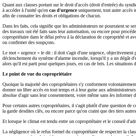
Quant aux clauses portant sur le droit d'accès (droit d'entrée) du syndi
à accéder à l'unité qu'en
cas d'urgence
uniquement, tout autre accès né
afin de connaitre les droits et obligations de chacun.
Dans les faits, cela signifie que les administrateurs ne pourraient se s
des travaux ont été faits sans leur autorisation, ou encore pour procéd
copropriétaire dans le délai prévu à la déclaration de copropriété et avo
ou confirmer des soupçons.
Le mot « urgence » le dit : il doit s'agir d'une urgence, objectivement pa
déclenchement du système d'alarme incendie, lorsqu'il y a un dégât d'eau
alors qu'il est parti pour quelques jours, en cas de bris. Les situations 
Le point de vue du copropriétaire
Quoique la majorité des copropriétaires s'y conforment volontairement, 
donner un libre accès en tout temps et à leur guise aux administrateurs,
absolue d'agir sans leur consentement, voire même sans les informer de 
Pour certains autres copropriétaires, il s'agit plutôt d'une question de
la garde desdites clés, ou encore parce qu'on craint que des tiers autr
Et lorsque le climat est tendu entre un copropriétaire et le conseil d'admi
La négligence où le refus formel du copropriétaire de respecter la cla