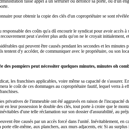
dministration fasse appel à un serrurier ou défonce sa porte, ou d'un en
porte.
ionnaire pour obtenir la copie des clés d'un copropriétaire se sont révél
u responsable des coûts qu'a dû encourir le syndicat pour avoir accès à s
 recouvrement peut s'avérer plus ardu qu'on ne le croyait initialement, et
sidérables qui peuvent être causés pendant les secondes et les minutes p
qu'ils tentent d'y accéder, de communiquer avec le propriétaire, ou son lo
vée des pompiers peut nécessiter quelques minutes, minutes oh combi
icat, les franchises applicables, voire même sa capacité de s'assurer. En e
amera le coût de ces dommages au copropriétaire fautif, lequel verra à ef
franchises.
s privatives de l'immeuble ont été aggravés en raison de l'incapacité d
voir en leur possession le double des clés, tout porte à croire que le m
vitables d'une telle réclamation sur son dossier d'assurabilité, au préju
vent être causés par un accès forcé dans l'unité. Inévitablement, en ca
a porte elle-même, aux planchers, aux murs adjacents, etc Si au surplus