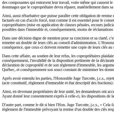
des composantes qui entravent leur travail, voire même qui causent le
dommages que le copropriétaire devra réparer, matériellement dans sa 
Ainsi, aussi rébarbative que puisse paraître cette obligation de remise de
facturés en cas d'accès forcé, tout comme il est essentiel pour le consei
copropriétaires (mise en application de clauses pénales, recours judiciai
possibles dans l'immeuble et, conséquemment, moins de réclamations à
Dans une décision digne de mention pour sa concision et sa clarté, c'es
remettre un double de leurs clés au conseil d'administration. L'Honorabl
conséquence, que ceux-ci doivent remettre une copie de leurs clés au s
Dans cette affaire, au soutien de leur refus, les copropriétaires plaidaie
conséquemment, l'invalidité de la disposition pertinente de la déclara
déclaration de copropriété et de son règlement d'immeuble, les argument
Québec, et conséquemment son souci constant de minimiser les dommages
Après avoir entendu les parties, l'Honorable Juge Turcotte, j.c.s., rej
(acte constitutif, règlement d'immeuble et état descriptif des fractions)
Ainsi, en devenant propriétaires de leur unité, les demandeurs ont acce
Ayant donné leur consentement exprès à celle-ci, les dispositions de l
D'autre part, comme le dit si bien l'Hon. Juge Turcotte, j.c.s., « Cela f
règlement de l'immeuble prévoyant la remise d'un double des clés respe