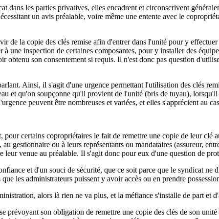
cat dans les parties privatives, elles encadrent et circonscrivent générale
cessitant un avis préalable, voire même une entente avec le copropriéta
ervir de la copie des clés remise afin d'entrer dans l'unité pour y effectu
er à une inspection de certaines composantes, pour y installer des équipe
ir obtenu son consentement si requis. Il n'est donc pas question d'utiliser
rlant. Ainsi, il s'agit d'une urgence permettant l'utilisation des clés remi
 et qu'on soupçonne qu'il provient de l'unité (bris de tuyau), lorsqu'il 
d'urgence peuvent être nombreuses et variées, et elles s'apprécient au cas 
pour certains copropriétaires le fait de remettre une copie de leur clé a
 au gestionnaire ou à leurs représentants ou mandataires (assureur, entre
leur venue au préalable. Il s'agit donc pour eux d'une question de protec
 confiance et d'un souci de sécurité, que ce soit parce que le syndicat ne
es que les administrateurs puissent y avoir accès ou en prendre possessio
nistration, alors là rien ne va plus, et la méfiance s'installe de part et d'
use prévoyant son obligation de remettre une copie des clés de son unité